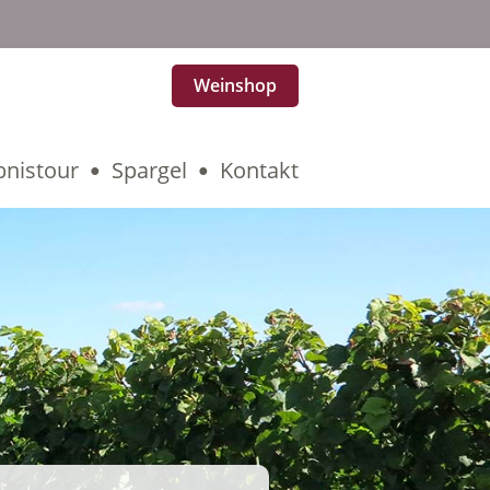
Weinshop
bnistour
Spargel
Kontakt
●
●