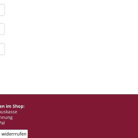
en im Shop:
auskasse
hnung
Pal
g widerrrufen