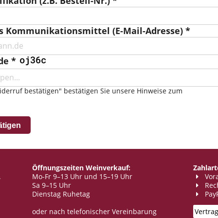
fikation (z.B. Bestell-Nr.) *
s Kommunikationsmittel (E-Mail-Adresse) *
de *
iderruf bestätigen" bestätigen Sie unsere Hinweise zum
ätigen
Öffnungszeiten Weinverkauf:
Zahlart
.
Mo-Fr 9–13 Uhr und 15–19 Uhr
Vor
Sa 9–15 Uhr
Rec
Dienstag Ruhetag
Pay
oder nach telefonischer Vereinbarung
Vertra