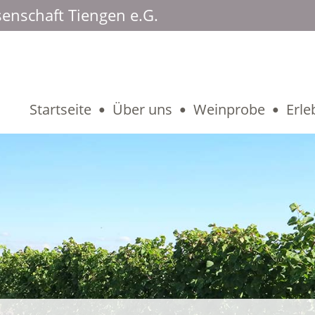
enschaft Tiengen e.G.
Startseite
Über uns
Weinprobe
Erle
●
●
●