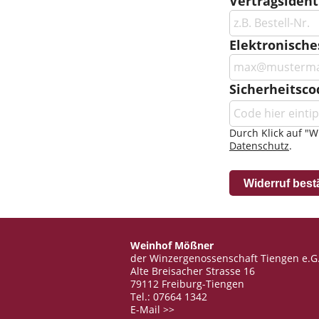
Vertragsidenti
Elektronische
Sicherheitsco
Durch Klick auf "W
Datenschutz
.
Widerruf best
Weinhof Mößner
der Winzergenossenschaft Tiengen e.G
Alte Breisacher Strasse 16
79112 Freiburg-Tiengen
Tel.: 07664 1342
E-Mail >>